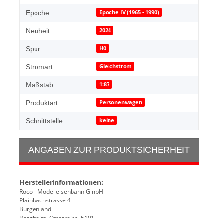
Epoche IV (1965 - 1990)
Epoche:
2024
Neuheit:
H0
Spur:
Gleichstrom
Stromart:
1:87
Maßstab:
Personenwagen
Produktart:
keine
Schnittstelle:
ANGABEN ZUR PRODUKTSICHERHEIT
Herstellerinformationen:
Roco - Modelleisenbahn GmbH
Plainbachstrasse 4
Burgenland
Bergheim, Österreich, 5101