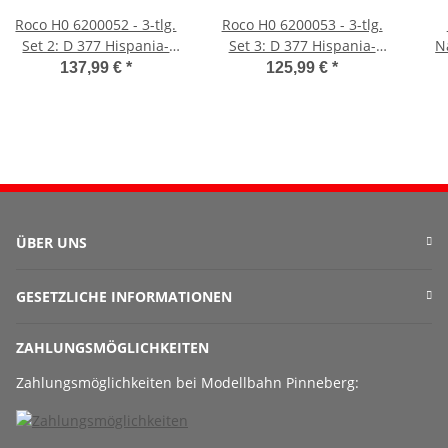
Roco H0 6200052 - 3-tlg.
Roco H0 6200053 - 3-tlg.
Set 2: D 377 Hispania-
Set 3: D 377 Hispania-
N
Express (DB)
Express (DB)
137,99 €
*
125,99 €
*
ÜBER UNS
GESETZLICHE INFORMATIONEN
ZAHLUNGSMÖGLICHKEITEN
Zahlungsmöglichkeiten bei Modellbahn Pinneberg: