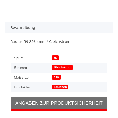
Beschreibung
Radius R9 826.4mm / Gleichstrom
Produkteigenschaft
Wert
H0
Spur:
Gleichstrom
Stromart:
1:87
Maßstab:
Schienen
Produktart:
ANGABEN ZUR PRODUKTSICHERHEIT