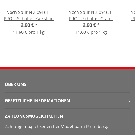
Noch Spur N,Z 09161 -
Noch Spur N,Z 09163 -
No
PROFI-Schotter Kalkstein
PROFI-Schotter Granit
P
2,90 €
*
2,90 €
*
11,60 € pro 1 kg
11,60 € pro 1 kg
ÜBER UNS
GESETZLICHE INFORMATIONEN
ZAHLUNGSMÖGLICHKEITEN
Zahlungsmöglichkeiten bei Modellbahn Pinneberg: