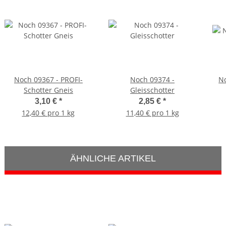
Noch 09367 - PROFI-
Noch 09374 -
No
Schotter Gneis
Gleisschotter
3,10 €
*
2,85 €
*
12,40 € pro 1 kg
11,40 € pro 1 kg
ÄHNLICHE ARTIKEL