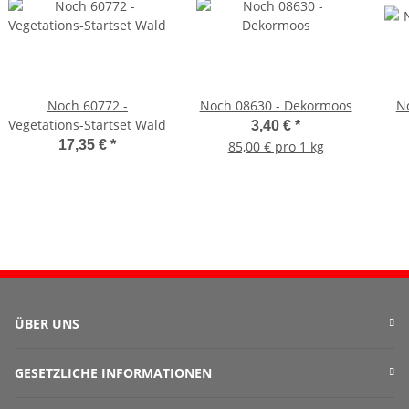
Noch 60772 -
Noch 08630 - Dekormoos
No
Vegetations-Startset Wald
3,40 €
*
17,35 €
*
85,00 € pro 1 kg
ÜBER UNS
GESETZLICHE INFORMATIONEN