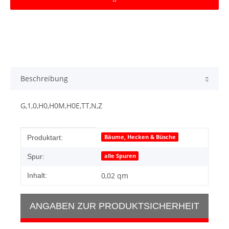
Beschreibung
G,1,0,H0,H0M,H0E,TT,N,Z
Produkteigenschaft
Wert
Bäume, Hecken & Büsche
Produktart:
alle Spuren
Spur:
0,02 qm
Inhalt:
ANGABEN ZUR PRODUKTSICHERHEIT