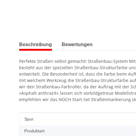
weitere Registerkarten anzeigen
Beschreibung
Bewertungen
Perfekte Straßen selbst gemacht! Straßenbau-System Mit
besteht aus der speziellen Straßenbau-Strukturfarbe und
entwickelt. Die Besonderheit ist, dass die Farbe beim Au
mit welchem Werkzeug die Straßenbau-Strukturfarbe auf
wir den Straßenbau-Farbroller, da der Auftrag mit der S
»Asphalt anthrazit« lassen sich vorbildgetreue Modells
empfehlen wir das NOCH Start-Set Straßenmarkierung (Ar
Produkteigenschaft
Wert
Spur:
Produktart: