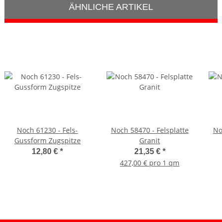
ÄHNLICHE ARTIKEL
Noch 61230 - Fels-
Noch 58470 - Felsplatte
No
Gussform Zugspitze
Granit
12,80 €
*
21,35 €
*
427,00 € pro 1 qm