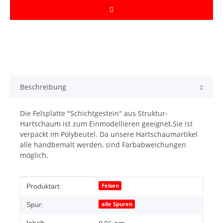
Beschreibung
Die Felsplatte "Schichtgestein" aus Struktur-
Hartschaum ist zum Einmodellieren geeignet.Sie ist
verpackt im Polybeutel. Da unsere Hartschaumartikel
alle handbemalt werden, sind Farbabweichungen
möglich.
Produkteigenschaft
Wert
Felsen
Produktart:
alle Spuren
Spur: