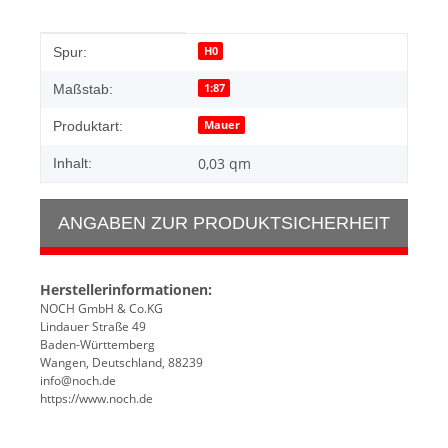
Produkteigenschaft
Wert
H0
Spur:
1:87
Maßstab:
Mauer
Produktart:
0,03 qm
Inhalt:
ANGABEN ZUR PRODUKTSICHERHEIT
Herstellerinformationen:
NOCH GmbH & Co.KG
Lindauer Straße 49
Baden-Württemberg
Wangen, Deutschland, 88239
info@noch.de
https://www.noch.de