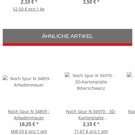
Blumenwiese
Verteilerleiste 25 Stück
B
2,10 €
*
3,50 €
*
52,50 € pro 1 kg
ÄHNLICHE ARTIKEL
Noch Spur N 34859 -
Noch Spur N 56970 - 3D-
Noc
Arkadenmauer
Kartonplatte
Biberschwanz
18,25 €
*
2,15 €
*
608,33 € pro 1 qm
71,67 € pro 1 qm