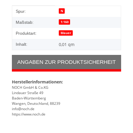
Produkteigenschaft
Wert
N
Spur:
1:160
Maßstab:
Mauer
Produktart:
0,01 qm
Inhalt:
ANGABEN ZUR PRODUKTSICHERHEIT
Herstellerinformationen:
NOCH GmbH & Co.KG
Lindauer Straße 49
Baden-Württemberg
Wangen, Deutschland, 88239
info@noch.de
https://www.noch.de