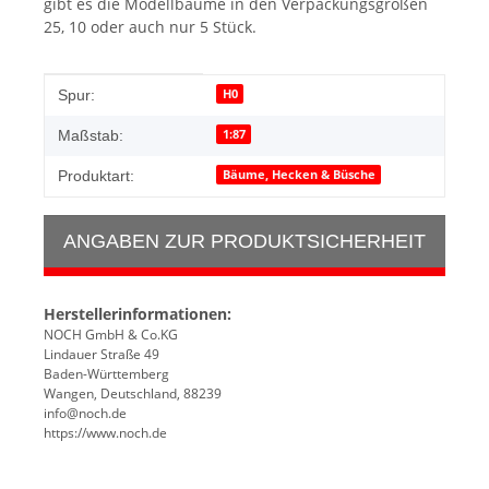
gibt es die Modellbäume in den Verpackungsgrößen
25, 10 oder auch nur 5 Stück.
Produkteigenschaft
Wert
H0
Spur:
1:87
Maßstab:
Bäume, Hecken & Büsche
Produktart:
ANGABEN ZUR PRODUKTSICHERHEIT
Herstellerinformationen:
NOCH GmbH & Co.KG
Lindauer Straße 49
Baden-Württemberg
Wangen, Deutschland, 88239
info@noch.de
https://www.noch.de