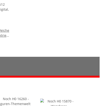
Weiche
ntrieb,
ht,
OVP