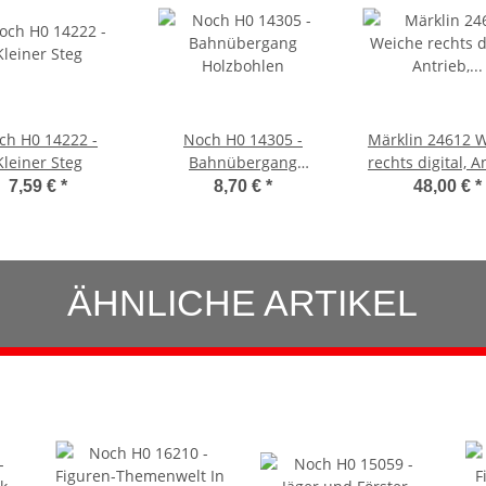
ch H0 14222 -
Noch H0 14305 -
Märklin 24612 
Kleiner Steg
Bahnübergang
rechts digital, A
Holzbohlen
Decoder, Lic
7,59 €
*
8,70 €
*
48,00 €
*
gebraucht, 
ÄHNLICHE ARTIKEL