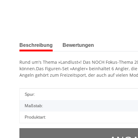
weitere Registerkarten anzeigen
Beschreibung
Bewertungen
Rund um's Thema »Landlust«! Das NOCH Fokus-Thema 2018 
können.Das Figuren-Set »Angler« beinhaltet 6 Angler, di
Angeln gehört zum Freizeitsport, der auch auf vielen M
Produkteigenschaft
Wert
Spur:
Maßstab:
Produktart: