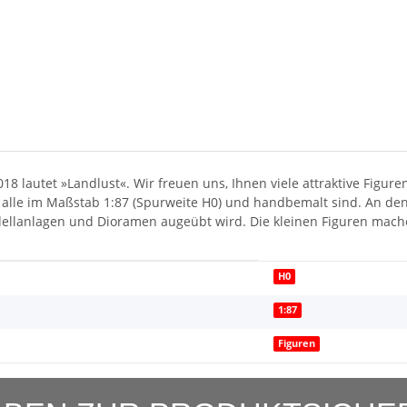
lautet »Landlust«. Wir freuen uns, Ihnen viele attraktive Figur
e alle im Maßstab 1:87 (Spurweite H0) und handbemalt sind. An de
odellanlagen und Dioramen augeübt wird. Die kleinen Figuren mac
H0
1:87
Figuren