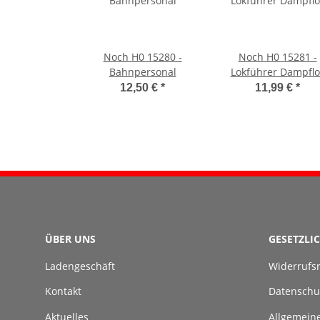
Noch H0 15280 -
Noch H0 15281 -
Bahnpersonal
Lokführer Dampflo
12,50 €
*
11,99 €
*
ÜBER UNS
GESETZLI
Ladengeschäft
Widerrufs
Kontakt
Datenschu
Aktuelles
Allgemein