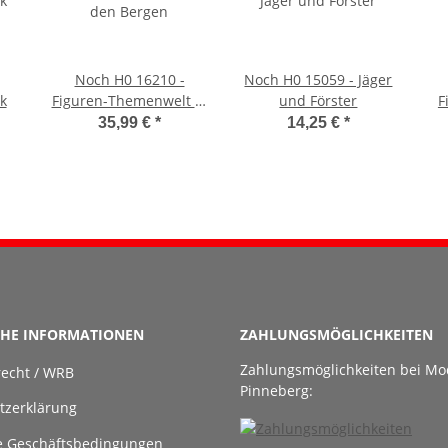
Noch H0 16210 -
Noch H0 15059 - Jäger
k
Figuren-Themenwelt In
und Förster
F
den Bergen
35,99 €
*
14,25 €
*
CHE INFORMATIONEN
ZAHLUNGSMÖGLICHKEITEN
Zahlungsmöglichkeiten bei Mo
recht / WRB
Pinneberg:
tzerklärung
e Geschäftsbedingungen