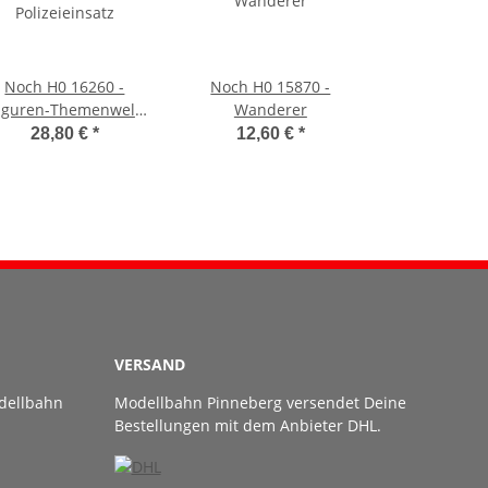
Noch H0 16260 -
Noch H0 15870 -
iguren-Themenwelt
Wanderer
Polizeieinsatz
28,80 €
*
12,60 €
*
VERSAND
dellbahn
Modellbahn Pinneberg versendet Deine
Bestellungen mit dem Anbieter DHL.