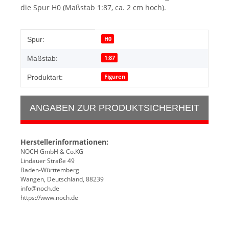
die Spur H0 (Maßstab 1:87, ca. 2 cm hoch).
Produkteigenschaft
Wert
H0
Spur:
1:87
Maßstab:
Figuren
Produktart:
ANGABEN ZUR PRODUKTSICHERHEIT
Herstellerinformationen:
NOCH GmbH & Co.KG
Lindauer Straße 49
Baden-Württemberg
Wangen, Deutschland, 88239
info@noch.de
https://www.noch.de