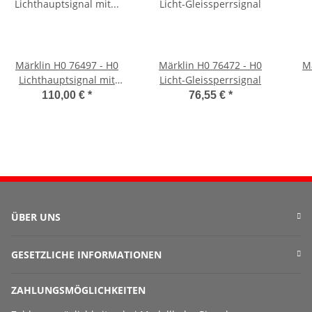
Märklin H0 76497 - H0
Märklin H0 76472 - H0
M
Lichthauptsignal mit
Licht-Gleissperrsignal
Lichtvorsignal
110,00 €
*
76,55 €
*
ÜBER UNS
GESETZLICHE INFORMATIONEN
ZAHLUNGSMÖGLICHKEITEN