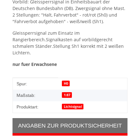
Vorbild: Gleissperrsignal in Einheitsbauart der
Deutschen Bundesbahn (DB). Zwergsignal ohne Mast.
2 Stellungen: "Halt, Fahrverbot" - rot/rot (Sh0) und
"Fahrverbot aufgehoben" - weiß/weiß (Sh1).
Gleissperrsignal zum Einsatz im
Rangierbereich.Signalkasten auf vorbildgerecht
schmalem Ständer.Stellung Sh1 korrekt mit 2 weißen
Lichtern.
nur fuer Erwachsene
Produkteigenschaft
Wert
H0
Spur:
1:87
Maßstab:
Lichtsignal
Produktart:
ANGABEN ZUR PRODUKTSICHERHEIT