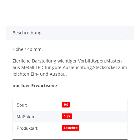
Beschreibung
Höhe 140 mm.
Zierliche Darstellung wichtiger Vorbildtypen.Masten
aus Metall.LED für gute Ausleuchtung.Stecksockel zum
leichten Ein- und Ausbau.
nur fuer Erwachsene
Produkteigenschaft
Wert
H0
Spur:
1:87
Maßstab:
Leuchte
Produktart: