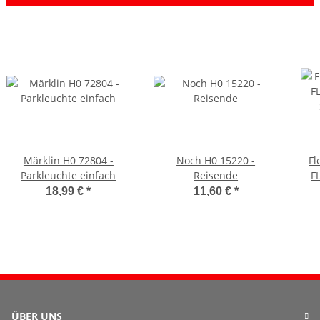
Märklin H0 72804 -
Noch H0 15220 -
Fl
Parkleuchte einfach
Reisende
F
St
18,99 €
*
11,60 €
*
ÜBER UNS