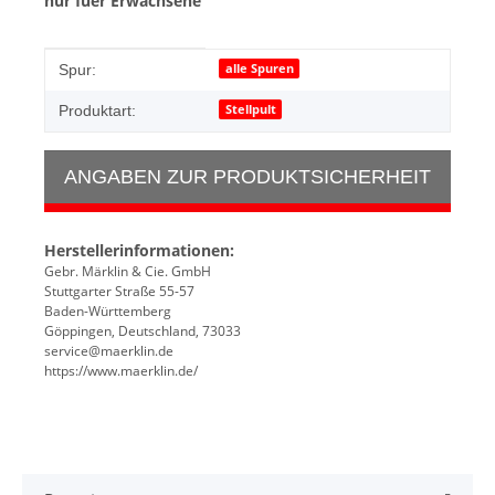
nur fuer Erwachsene
Produkteigenschaft
Wert
alle Spuren
Spur:
Stellpult
Produktart:
ANGABEN ZUR PRODUKTSICHERHEIT
Herstellerinformationen:
Gebr. Märklin & Cie. GmbH
Stuttgarter Straße 55-57
Baden-Württemberg
Göppingen, Deutschland, 73033
service@maerklin.de
https://www.maerklin.de/