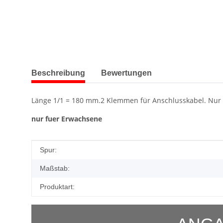
weitere Registerkarten anzeigen
Beschreibung
Bewertungen
Länge 1/1 = 180 mm.2 Klemmen für Anschlusskabel. Nur f
nur fuer Erwachsene
Produkteigenschaft
Wert
Spur:
Maßstab:
Produktart: