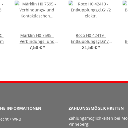
C-
Märklin H0 7595 -
Roco H0 42419 -
mm
Verbindungs- und
Entkupplungsgl.G1/2
B
Kontaktlaschen K-Gleis
elektr.
7,50 €
*
21,50 €
*
CHE INFORMATIONEN
ZAHLUNGSMÖGLICHKEITEN
Zahlungsmöglichkeiten bei Mo
recht / WRB
Pinneberg: