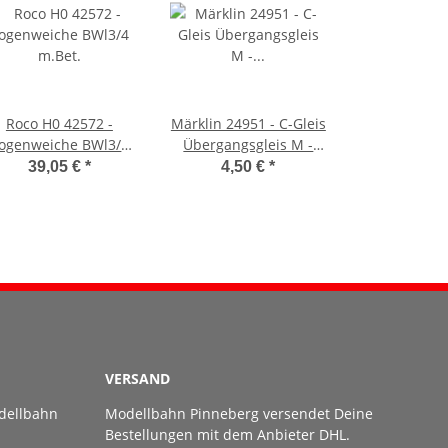
Roco H0 42572 -
Märklin 24951 - C-Gleis
ogenweiche BWl3/4
Übergangsgleis M -
m.Bet.
GEBRAUCHT 1 Stück
39,05 €
*
4,50 €
*
VERSAND
dellbahn
Modellbahn Pinneberg versendet Deine
Bestellungen mit dem Anbieter DHL.