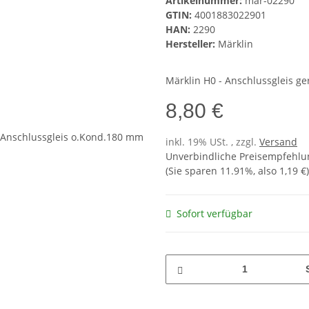
Artikelnummer:
mar-02290
GTIN:
4001883022901
HAN:
2290
Hersteller:
Märklin
Märklin H0 - Anschlussgleis g
8,80 €
inkl. 19% USt. , zzgl.
Versand
Unverbindliche Preisempfehlun
(Sie sparen
11.91%
, also
1,19 €
)
Sofort verfügbar