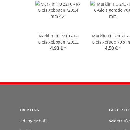
Märklin H0 2210 - K-
Märklin H0 24071 - 
Gleis gebogen r295,4
Gleis gerade 70,8 
mm 45°
4,90 €
*
4,50 €
*
ÜBER UNS
GESETZLI
Ladengeschäft
Widerrufs