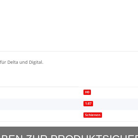
ür Delta und Digital.
H0
1:87
Schienen