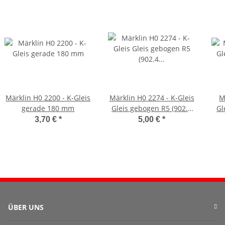
Märklin H0 2200 - K-Gleis
Märklin H0 2274 - K-Gleis
M
gerade 180 mm
Gleis gebogen R5 (902.4
Gl
mm) 14° 26'
3,70 €
*
5,00 €
*
ÜBER UNS