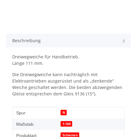
Beschreibung
Dreiwegweiche für Handbetrieb.
Länge 111 mm.
Die Dreiwegweiche kann nachträglich mit
Elektroantrieben ausgerüstet und als „denkende“
Weiche geschaltet werden. Die beiden abzweigenden
Gleise entsprechen dem Gleis 9136 (15°).
Produkteigenschaft
Wert
N
Spur:
1:160
Maßstab:
Schienen
Produktart: