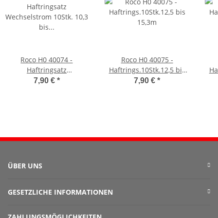
Roco H0 40074 -
Roco H0 40075 -
Haftringsatz
Haftrings.10Stk.12,5 bis
Ha
Wechselstrom 10Stk. 10,3
15,3m
7,90 €
*
7,90 €
*
bis 12,4
ÜBER UNS
GESETZLICHE INFORMATIONEN
ZAHLUNGSMÖGLICHKEITEN