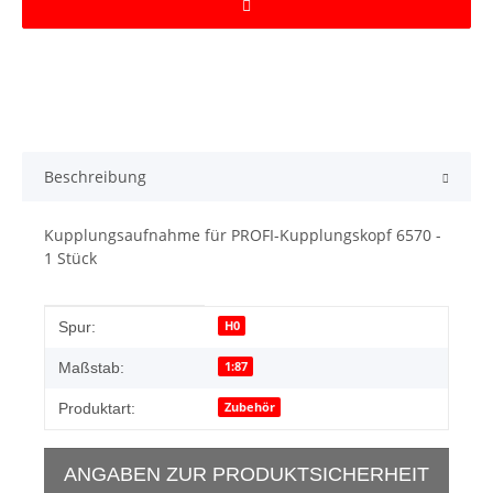
Beschreibung
Kupplungsaufnahme für PROFI-Kupplungskopf 6570 -
1 Stück
Produkteigenschaft
Wert
H0
Spur:
1:87
Maßstab:
Zubehör
Produktart:
ANGABEN ZUR PRODUKTSICHERHEIT