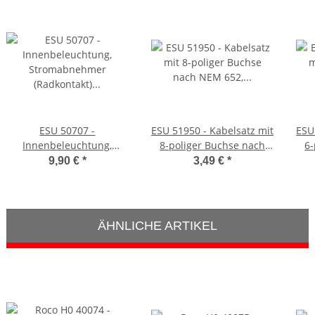
ESU 50707 -
ESU 51950 - Kabelsatz mit
ESU
Innenbeleuchtung,
8-poliger Buchse nach
6-
Stromabnehmer
NEM 652, DCC
9,90 €
*
3,49 €
*
(Radkontakt) für Waggons
Kabelfarben, 30cm Länge
Kab
N / H0, 8er Set
(ausreichend für 8
Achsen), Spurweite: N, TT,
ÄHNLICHE ARTIKEL
H0