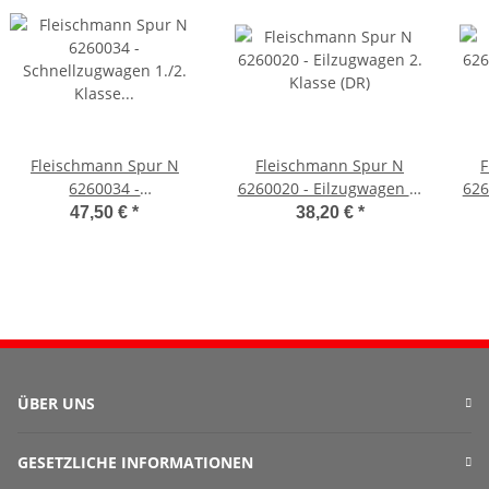
Fleischmann Spur N
Fleischmann Spur N
F
6260034 -
6260020 - Eilzugwagen 2.
626
Schnellzugwagen 1./2.
Klasse (DR)
47,50 €
*
38,20 €
*
Klasse (DB)
ÜBER UNS
GESETZLICHE INFORMATIONEN