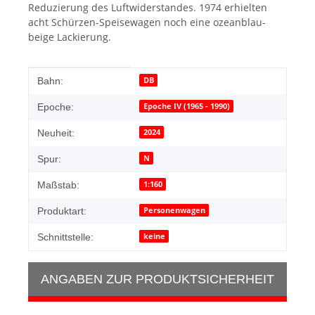
Reduzierung des Luftwiderstandes. 1974 erhielten
acht Schürzen-Speisewagen noch eine ozeanblau-
beige Lackierung.
Produkteigenschaft
Wert
DB
Bahn:
Epoche IV (1965 - 1990)
Epoche:
2024
Neuheit:
N
Spur:
1:160
Maßstab:
Personenwagen
Produktart:
keine
Schnittstelle:
ANGABEN ZUR PRODUKTSICHERHEIT