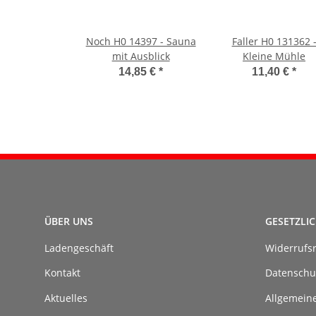
Noch H0 14397 - Sauna
Faller H0 131362 
mit Ausblick
Kleine Mühle
14,85 €
*
11,40 €
*
ÜBER UNS
GESETZLI
Ladengeschäft
Widerrufs
Kontakt
Datenschu
Aktuelles
Allgemein