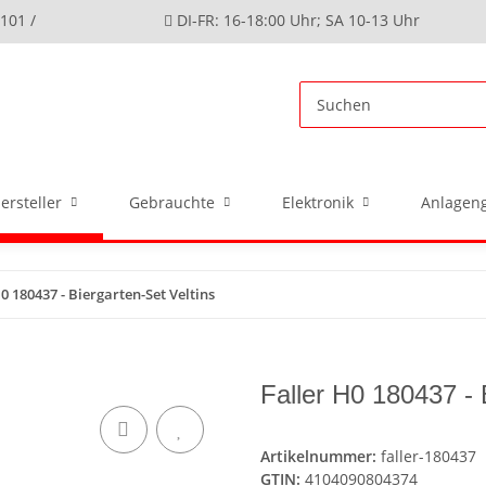
4101 /
DI-FR: 16-18:00 Uhr; SA 10-13 Uhr
ersteller
Gebrauchte
Elektronik
Anlageng
0 180437 - Biergarten-Set Veltins
Faller H0 180437 - 
Artikelnummer:
faller-180437
GTIN:
4104090804374