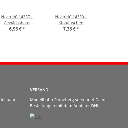
Noch H0 14357 -
Noch H0 14359 -
Gewächshaus
Klohäuschen
6,95 €
*
7,35 €
*
VERSAND
dellbahn
Modellbahn Pinneberg versendet Deine
Bestellungen mit dem Anbieter DHL.