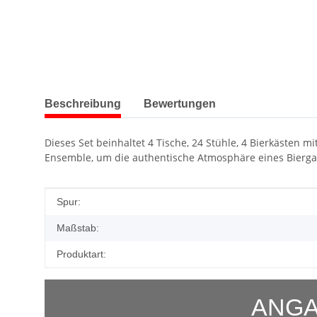
weitere Registerkarten anzeigen
Beschreibung
Bewertungen
Dieses Set beinhaltet 4 Tische, 24 Stühle, 4 Bierkästen 
Ensemble, um die authentische Atmosphäre eines Bierga
Produkteigenschaft
Wert
Spur:
Maßstab:
Produktart:
ANGA