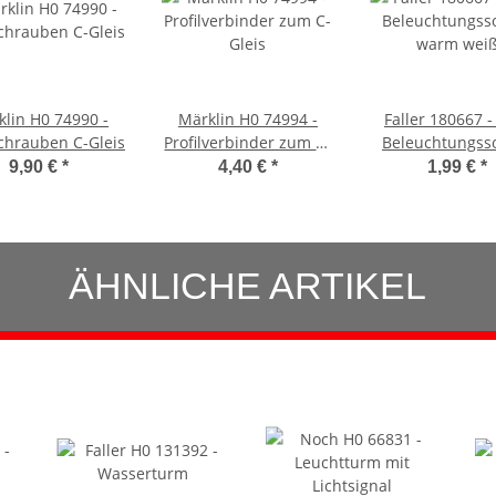
klin H0 74990 -
Märklin H0 74994 -
Faller 180667 -
chrauben C-Gleis
Profilverbinder zum C-
Beleuchtungsso
Gleis
warm wei
9,90 €
*
4,40 €
*
1,99 €
*
ÄHNLICHE ARTIKEL