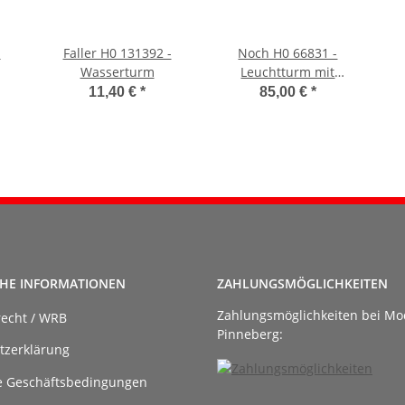
-
Faller H0 131392 -
Noch H0 66831 -
Wasserturm
Leuchtturm mit
Lichtsignal
11,40 €
*
85,00 €
*
CHE INFORMATIONEN
ZAHLUNGSMÖGLICHKEITEN
Zahlungsmöglichkeiten bei Mo
recht / WRB
Pinneberg:
tzerklärung
e Geschäftsbedingungen