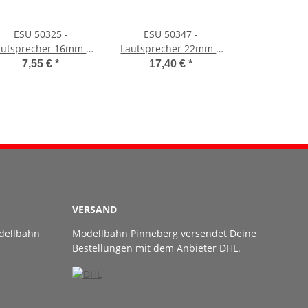
ESU 50325 -
ESU 50347 -
autsprecher 16mm x
Lautsprecher 22mm x
5mm, rechteckig, 8
42mm x 8.0mm
7,55 €
*
17,40 €
*
m, mit Schallkapsel
rechteckig 8 Ohm
Passive Radiator
VERSAND
dellbahn
Modellbahn Pinneberg versendet Deine
Bestellungen mit dem Anbieter DHL.