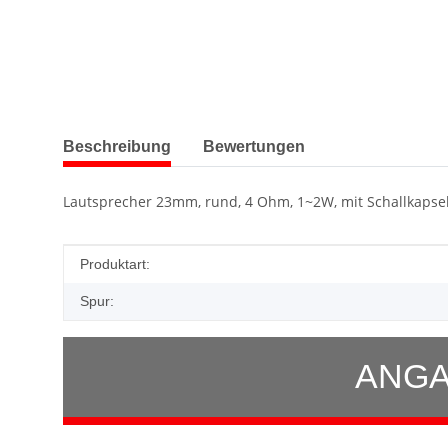
weitere Registerkarten anzeigen
Beschreibung
Bewertungen
Lautsprecher 23mm, rund, 4 Ohm, 1~2W, mit Schallkapse
Produkteigenschaft
Wert
Produktart:
Spur:
ANGA