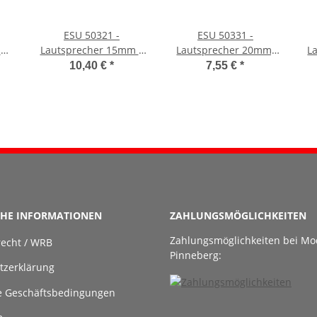
ESU 50321 -
ESU 50331 -
al
Lautsprecher 15mm x
Lautsprecher 20mm,
L
11mm x 3.5mm,
rund, 4 Ohm, 1~2W,
3
10,40 €
*
7,55 €
*
rechteckig, 8 Ohm, mit
mit Schallkapsel
Oh
Schallkapselset, 0.5W
CHE INFORMATIONEN
ZAHLUNGSMÖGLICHKEITEN
Zahlungsmöglichkeiten bei Mo
recht / WRB
Pinneberg:
tzerklärung
e Geschäftsbedingungen