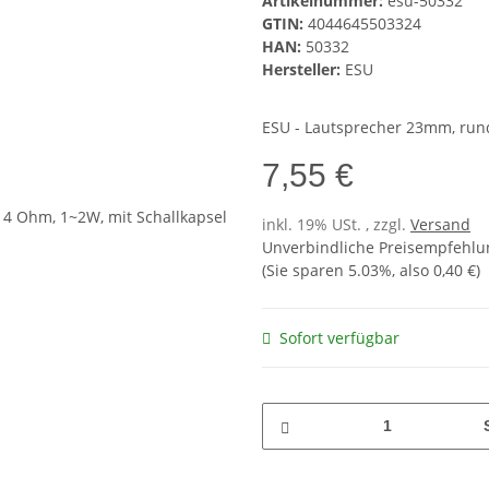
Artikelnummer:
esu-50332
GTIN:
4044645503324
HAN:
50332
Hersteller:
ESU
ESU - Lautsprecher 23mm, rund
7,55 €
inkl. 19% USt. , zzgl.
Versand
Unverbindliche Preisempfehlun
(Sie sparen
5.03%
, also
0,40 €
)
Sofort verfügbar