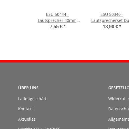
ESU 50444 -
ESU 50340 -
Lautsprecher 40mm,
Lautsprecherset Du
rund, 100 Ohm, mit
11x15mm
7,55 €
*
13,90 €
*
Schallkapsel
ÜBER UNS
GESETZLI
Ladengeschäft
Widerrufs
Kontakt
Datenschu
Aktuelles
Allgemein