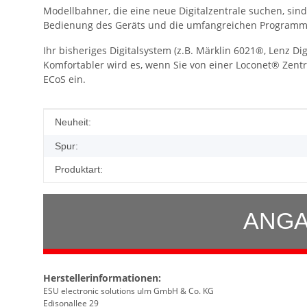
Modellbahner, die eine neue Digitalzentrale suchen, sin
Bedienung des Geräts und die umfangreichen Programmie
Ihr bisheriges Digitalsystem (z.B. Märklin 6021®, Lenz 
Komfortabler wird es, wenn Sie von einer Loconet® Zentral
ECoS ein.
Produkteigenschaft
Wert
Neuheit:
Spur:
Produktart:
ANGA
Herstellerinformationen:
ESU electronic solutions ulm GmbH & Co. KG
Edisonallee 29