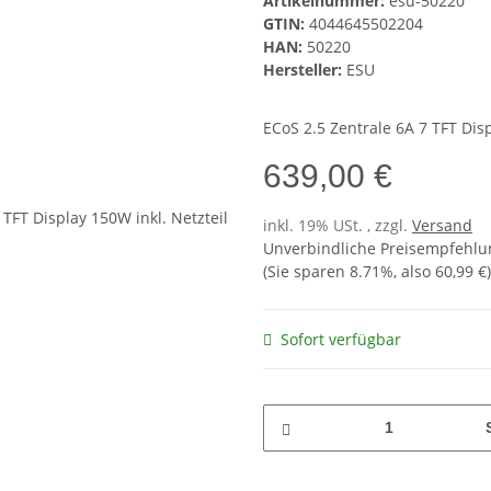
Artikelnummer:
esu-50220
GTIN:
4044645502204
HAN:
50220
Hersteller:
ESU
ECoS 2.5 Zentrale 6A 7 TFT Disp
639,00 €
inkl. 19% USt. , zzgl.
Versand
Unverbindliche Preisempfehlun
(Sie sparen
8.71%
, also
60,99 €
)
Sofort verfügbar