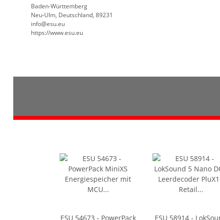
Baden-Württemberg
Neu-Ulm, Deutschland, 89231
info@esu.eu
https://www.esu.eu
ESU 54673 - PowerPack
ESU 58914 - LokSou