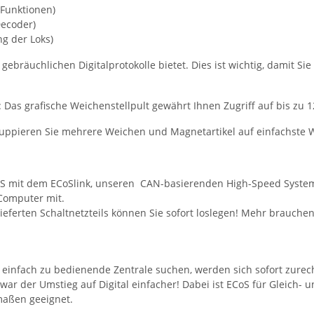
 Funktionen)
Decoder)
g der Loks)
ier gebräuchlichen Digitalprotokolle bietet. Dies ist wichtig, damit
 Das grafische Weichenstellpult gewährt Ihnen Zugriff auf bis zu
ppieren Sie mehrere Weichen und Magnetartikel auf einfachste We
S mit dem ECoSlink, unseren CAN-basierenden High-Speed Systemb
Computer mit.
ieferten Schaltnetzteils können Sie sofort loslegen! Mehr brauchen 
 einfach zu bedienende Zentrale suchen, werden sich sofort zurec
ie war der Umstieg auf Digital einfacher! Dabei ist ECoS für Glei
maßen geeignet.