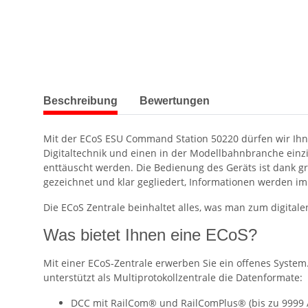
weitere Registerkarten anzeigen
Beschreibung
Bewertungen
Mit der ECoS ESU Command Station 50220 dürfen wir Ihnen
Digitaltechnik und einen in der Modellbahnbranche einzi
enttäuscht werden. Die Bedienung des Geräts ist dank g
gezeichnet und klar gegliedert, Informationen werden im
Die ECoS Zentrale beinhaltet alles, was man zum digitale
Was bietet Ihnen eine ECoS?
Mit einer ECoS-Zentrale erwerben Sie ein offenes Syste
unterstützt als Multiprotokollzentrale die Datenformate:
DCC mit RailCom® und RailComPlus® (bis zu 9999 A