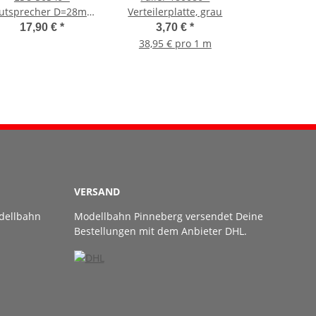
utsprecher D=28mm
Verteilerplatte, grau
 11mm rund 4 Ohm
17,90 €
*
3,70 €
*
Passive Rad.
38,95 € pro 1 m
VERSAND
dellbahn
Modellbahn Pinneberg versendet Deine
Bestellungen mit dem Anbieter DHL.