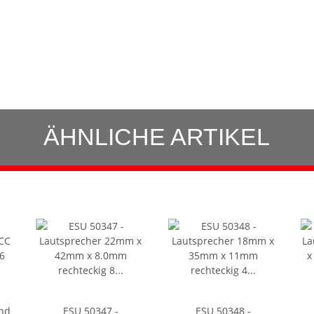
ÄHNLICHE ARTIKEL
nd
ESU 50347 -
ESU 50348 -