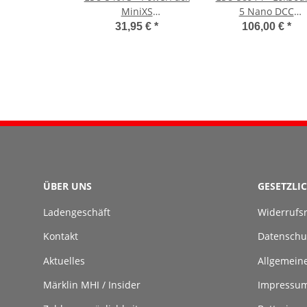
MiniXS
5 Nano DCC
Energiespeicher mit
Leerdecoder PluX1
31,95 €
*
106,00 €
*
MCU für LokPilot 5 /
Retail mit
LokSound 5
Lautsprecher
6*0.22F/2.7V 25.5 x 4.5
11x15mm
x 13.5mm
ÜBER UNS
GESETZLI
Ladengeschäft
Widerrufs
Kontakt
Datenschu
Aktuelles
Allgemein
Märklin MHI / Insider
Impressu