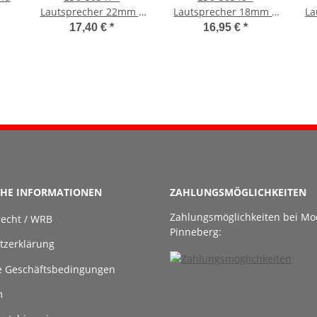
Lautsprecher 22mm x
Lautsprecher 18mm x
La
6
42mm x 8.0mm
35mm x 11mm
x
17,40 €
*
16,95 €
*
rechteckig 8 Ohm
rechteckig 4 Ohm
Passive Radiator
Passive Rad.
CHE INFORMATIONEN
ZAHLUNGSMÖGLICHKEITEN
Zahlungsmöglichkeiten bei Mo
recht / WRB
Pinneberg:
tzerklärung
e Geschäftsbedingungen
m