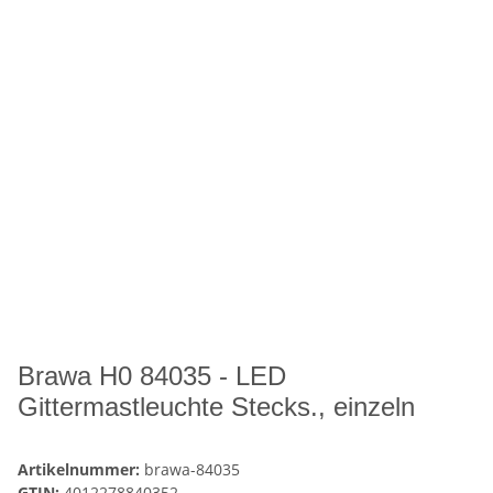
Brawa H0 84035 - LED
Gittermastleuchte Stecks., einzeln
Artikelnummer:
brawa-84035
GTIN:
4012278840352