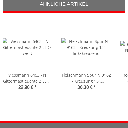
ÄHNLICHE ARTIKEL
Viessmann 6463 - N
Fleischmann Spur N 9162
Ro
Gittermastleuchte 2 LEDs
- Kreuzung 15°,
weiß
linkskreuzend
22,90 €
*
30,30 €
*