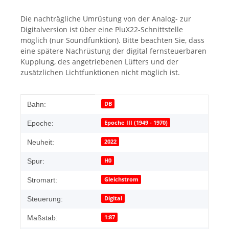
Die nachträgliche Umrüstung von der Analog- zur
Digitalversion ist über eine PluX22-Schnittstelle
möglich (nur Soundfunktion). Bitte beachten Sie, dass
eine spätere Nachrüstung der digital fernsteuerbaren
Kupplung, des angetriebenen Lüfters und der
zusätzlichen Lichtfunktionen nicht möglich ist.
Produkteigenschaft
Wert
DB
Bahn:
Epoche III (1949 - 1970)
Epoche:
2022
Neuheit:
H0
Spur:
Gleichstrom
Stromart:
Digital
Steuerung:
1:87
Maßstab: