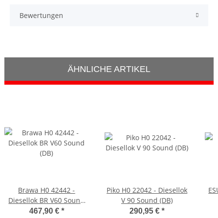
Bewertungen
ÄHNLICHE ARTIKEL
Brawa H0 42442 -
Piko H0 22042 - Diesellok
ES
Diesellok BR V60 Sound
V 90 Sound (DB)
(DB)
467,90 €
*
290,95 €
*