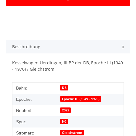
Beschreibung
Kesselwagen Uerdingen; III BP der DB, Epoche III (1949
- 1970) / Gleichstrom
Produkteigenschaft
Wert
DB
Bahn:
Epoche III (1949 - 1970)
Epoche:
2022
Neuheit:
H0
Spur:
Gleichstrom
Stromart: