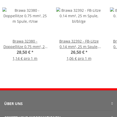
Brawa 32380 -
Brawa 32392 - FB-Litze
Br
Doppellitze 0.75 mm², 25
0.14 mm², 25 m Spule,
0
m Spule, rt/sw
bl/bl/ge
28,50 €
*
26,50 €
*
1,14 € pro 1 m
1,06 € pro 1 m
ÜBER UNS