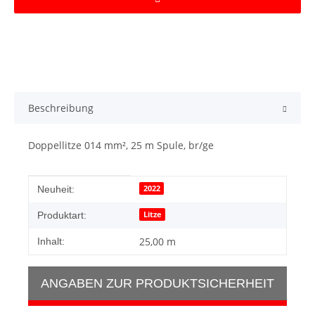
Beschreibung
Doppellitze 014 mm², 25 m Spule, br/ge
Produkteigenschaft
Wert
2022
Neuheit:
Litze
Produktart:
25,00 m
Inhalt:
ANGABEN ZUR PRODUKTSICHERHEIT