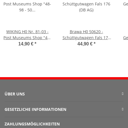
WIKING H0 Nr. 81-03 -
Brawa H0 50620 -
Post Museums Shop "48-
Schüttgutwagen Fals 176
Ge
98 - 50 Jahre D-Mark"
(DB AG)
14,90 €
*
44,90 €
*
OVP/Neu
ÜBER UNS
GESETZLICHE INFORMATIONEN
ZAHLUNGSMÖGLICHKEITEN