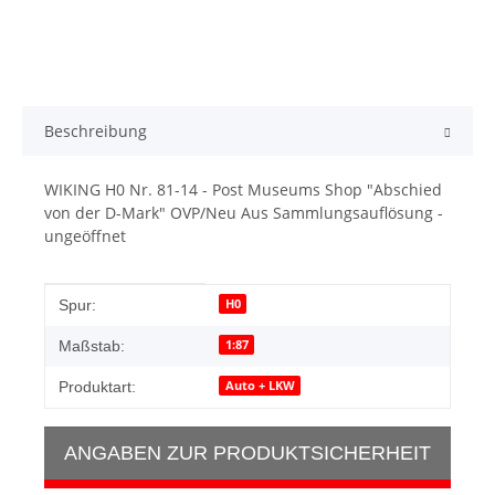
Beschreibung
WIKING H0 Nr. 81-14 - Post Museums Shop "Abschied
von der D-Mark" OVP/Neu Aus Sammlungsauflösung -
ungeöffnet
Produkteigenschaft
Wert
H0
Spur:
1:87
Maßstab:
Auto + LKW
Produktart:
ANGABEN ZUR PRODUKTSICHERHEIT