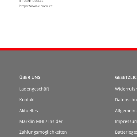
info@moba.cc
https://www.roco.cc
ÜBER UNS
GESETZLI
Ladengeschäft
Widerrufs
Kontakt
Datenschu
Aktuelles
Allgemein
Märklin MHI / Insider
Impressu
Zahlungsmöglichkeiten
Batteriege