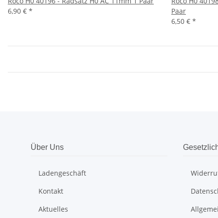
Roco H0 40196 - Radsatz H0 AC 11mm 1 Paar
Roco H0 40198 
6,90 €
*
Paar
6,50 €
*
Über Uns
Gesetzlic
Ladengeschäft
Widerru
Kontakt
Datensc
Aktuelles
Allgeme