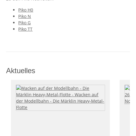
Piko H0
Piko N
Piko G
Piko TT
Aktuelles