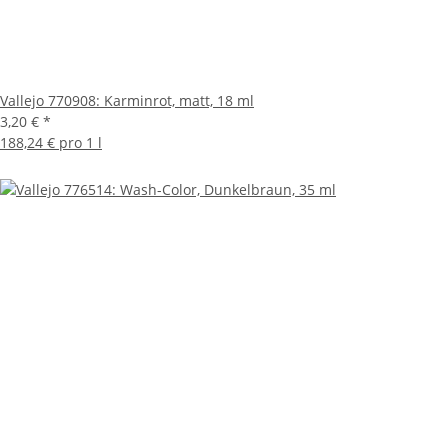
Vallejo 770908: Karminrot, matt, 18 ml
3,20 €
*
188,24 € pro 1 l