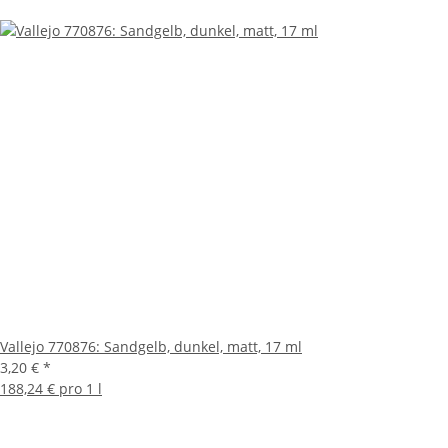
Vallejo 770876: Sandgelb, dunkel, matt, 17 ml
3,20 €
*
188,24 € pro 1 l