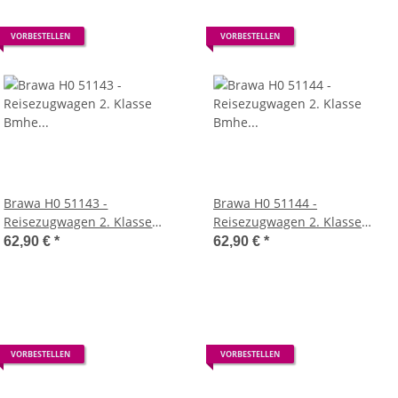
VORBESTELLEN
VORBESTELLEN
Brawa H0 51143 -
Brawa H0 51144 -
Reisezugwagen 2. Klasse
Reisezugwagen 2. Klasse
Bmhe "Städteexpress" (DR)
Bmhe "Städteexpress" (DR)
62,90 €
*
62,90 €
*
VORBESTELLEN
VORBESTELLEN