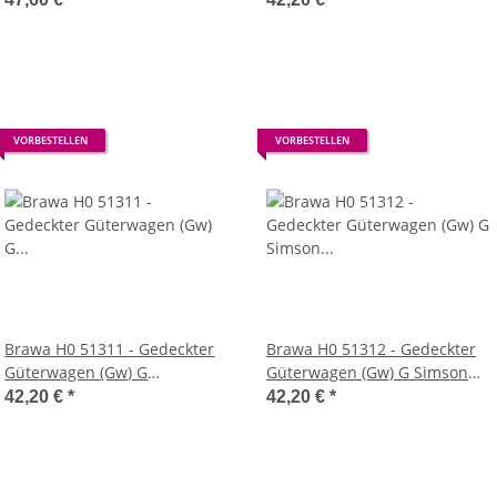
VORBESTELLEN
VORBESTELLEN
Brawa H0 51311 - Gedeckter
Brawa H0 51312 - Gedeckter
Güterwagen (Gw) G
Güterwagen (Gw) G Simson
Werkswagen Keramische
(DR)
42,20 €
*
42,20 €
*
Werke Hermsdorf (DR)