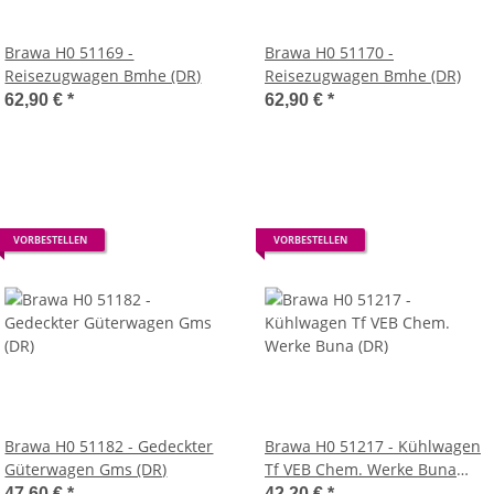
Brawa H0 51169 -
Brawa H0 51170 -
Reisezugwagen Bmhe (DR)
Reisezugwagen Bmhe (DR)
62,90 €
*
62,90 €
*
VORBESTELLEN
VORBESTELLEN
Brawa H0 51182 - Gedeckter
Brawa H0 51217 - Kühlwagen
Güterwagen Gms (DR)
Tf VEB Chem. Werke Buna
(DR)
47,60 €
*
42,20 €
*