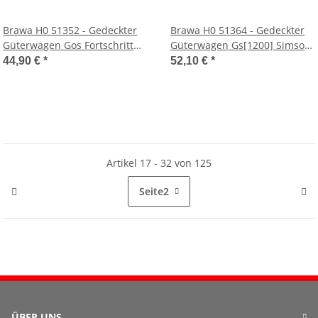
Brawa H0 51352 - Gedeckter
Brawa H0 51364 - Gedeckter
Güterwagen Gos Fortschritt
Güterwagen Gs[1200] Simson
(DR)
(DR)
44,90 €
*
52,10 €
*
Artikel 17 - 32 von 125
Seite
2
ÜBER UNS